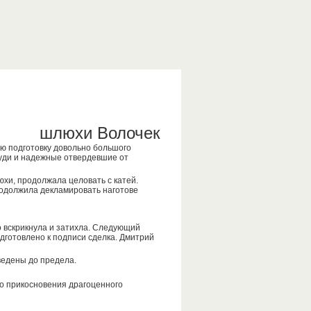
шлюхи Волочек
ую подготовку довольно большого
руди и надежные отвердевшие от
юхи, продолжала целовать с катей.
родолжила декламировать наготове
 вскрикнула и затихла. Следующий
дготовлено к подписи сделка. Дмитрий
ведены до предела.
ого прикосновения драгоценного