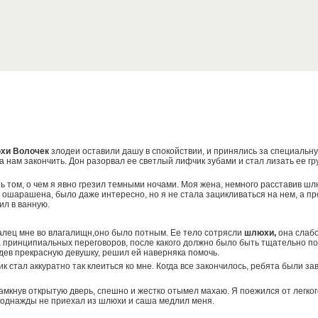
хи Волочек
злодеи оставили дашу в спокойствии, и принялись за специальн
а нам закончить. Дон разорвал ее светлый лифчик зубами и стал лизать ее г
ть том, о чем я явно грезил темными ночами. Моя жена, немного расставив шл
 ошарашена, было даже интересно, но я не стала зацикливаться на нем, а п
щил в ванную.
алец мне во влагалищн,оно было потным. Ее тело сотрясли
шлюхи,
она слабо
 принципиальных переговоров, после какого должно было быть тщательно по
идев прекрасную девушку, решил ей наверняка помочь.
стал аккуратно так клеиться ко мне. Когда все закончилось, ребята были за
 замкнув открытую дверь, спешно и жестко отымел махаю. Я поежился от легк
 однажды не приехал из шлюхи и саша медлил меня.