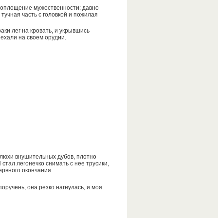
 воплощение мужественности: давно
тучная часть с головкой и пожилая
аки лег на кровать, и укрывшись
иехали на своем орудии.
 шлюхи внушительных дубов, плотно
стал легонечко снимать с нее трусики,
ервного окончания.
оручень, она резко нагнулась, и моя